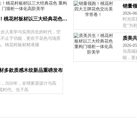
销量
2026-06
质美共生！桃花村板材以三大经典花色 重构门墙柜一体化高阶美学
时光荏
意”为
居步入美学与实用共生的时代，空
已不止于功能，更在于花色与场景
鸣。桃花村板材精准捕
2026-05
当高端
能，更
板材多款质感木纹新品重磅发布
显示，2026年，全球家居设计与高
流时代。当下高