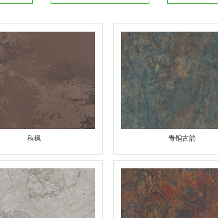
：年味正浓，家更有温度
[2026-02-11]
板的N种空间适配可能
[2025-12-24]
定制的「高光」新选择
[2025-10-16]
美学答卷！
[2026-06-26]
秋枫
青铜古韵