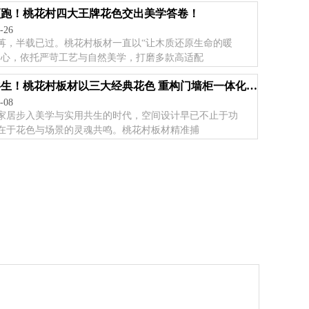
领跑！桃花村四大王牌花色交出美学答卷！
-26
苒，半载已过。桃花村板材一直以“让木质还原生命的暖
初心，依托严苛工艺与自然美学，打磨多款高适配
质美共生！桃花村板材以三大经典花色 重构门墙柜一体化高阶美学
-08
家居步入美学与实用共生的时代，空间设计早已不止于功
在于花色与场景的灵魂共鸣。桃花村板材精准捕