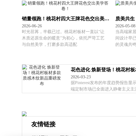
销量领跑！桃花村四大王牌花色交出美学答卷！
2026-06-26
2026-05-08
时光荏苒，半载已过。桃花村板材一直以“让
当高端家
木质还原生命的暖意”为初心，依托严苛工艺
间设计早
与自然美学，打磨多款高适配
的灵魂共
花色进化 焕新登场！桃花村
2026-03-23
据Pinterest发布的年度趋势报告
端定制市场已全面进入静奢主义主
友情链接