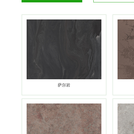
桃花村生态板× 2026南海迎春花市
核心功能一“板”解锁 桃花村多功能
新品上市|桃花村液态金属板｜全屋
销量领跑！桃花村四大王牌花色交出
萨尔岩